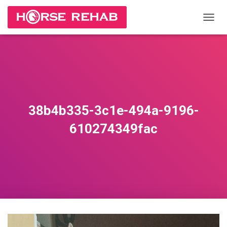
П
Е
Р
Е
К
Л
Ю
Ч
И
38b4b335-3c1e-494a-9196-
Т
Ь
610274349fac
Н
А
В
И
Г
А
Ц
И
Ю