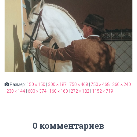
Размер:
150 × 150
|
300 × 187
|
750 × 468
|
750 × 468
|
360 × 240
|
230 × 144
|
600 × 374
|
160 × 160
|
272 × 182
|
1152 × 719
0 комментариев