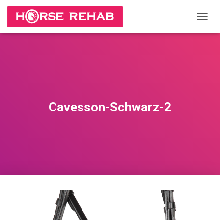
П
Е
Р
Е
К
Л
Ю
Ч
И
Cavesson-Schwarz-2
Т
Ь
Н
А
В
И
Г
А
Ц
И
Ю