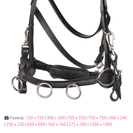
Размер:
150 × 150
|
300 × 300
|
750 × 750
|
750 × 750
|
360 × 240
|
230 × 230
|
600 × 600
|
160 × 160
|
272 × 182
|
1300 × 1300