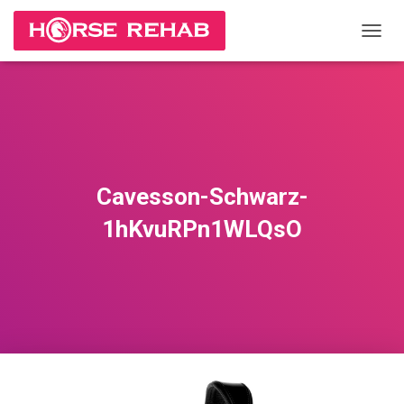
П
Е
Р
Е
К
Л
Ю
Ч
И
Cavesson-Schwarz-
Т
Ь
1hKvuRPn1WLQsO
Н
А
В
И
Г
А
Ц
И
Ю