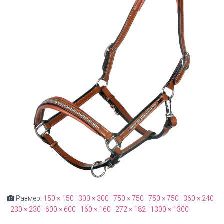
Размер:
150 × 150
|
300 × 300
|
750 × 750
|
750 × 750
|
360 × 240
|
230 × 230
|
600 × 600
|
160 × 160
|
272 × 182
|
1300 × 1300