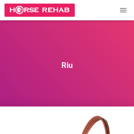
П
Е
Р
Е
К
Л
Ю
Ч
И
Riu
Т
Ь
Н
А
В
И
Г
А
Ц
И
Ю