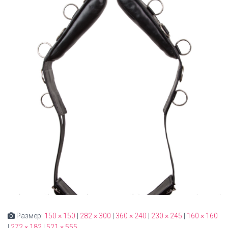
Размер:
150 × 150
|
282 × 300
|
360 × 240
|
230 × 245
|
160 × 160
|
272 × 182
|
521 × 555