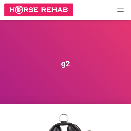
П
Е
Р
Е
К
Л
Ю
Ч
И
g2
Т
Ь
Н
А
В
И
Г
А
Ц
И
Ю