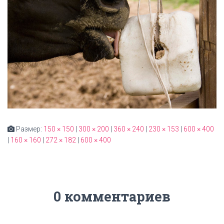
Размер:
150 × 150
|
300 × 200
|
360 × 240
|
230 × 153
|
600 × 400
|
160 × 160
|
272 × 182
|
600 × 400
0 комментариев