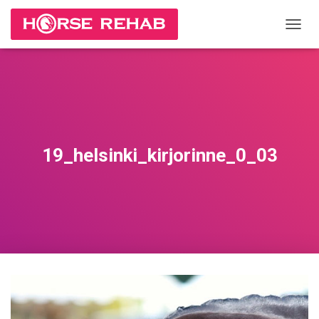
П
Е
Р
Е
К
Л
Ю
Ч
И
19_helsinki_kirjorinne_0_03
Т
Ь
Н
А
В
И
Г
А
Ц
И
Ю