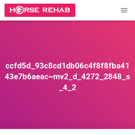
П
Е
Р
Е
К
Л
Ю
Ч
И
ccfd5d_93c8cd1db06c4f8f8fba41
Т
Ь
43e7b6aeac~mv2_d_4272_2848_s
Н
А
_4_2
В
И
Г
А
Ц
И
Ю