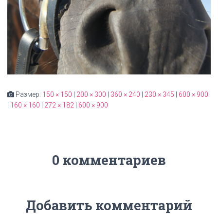
Размер:
150 × 150
|
200 × 300
|
360 × 240
|
230 × 345
|
600 × 900
|
160 × 160
|
272 × 182
|
600 × 900
0 комментариев
Добавить комментарий