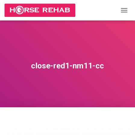
П
Е
Р
Е
К
Л
Ю
Ч
И
close-red1-nm11-cc
Т
Ь
Н
А
В
И
Г
А
Ц
И
Ю