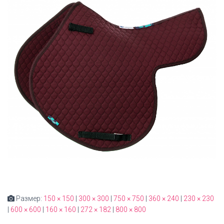
Размер:
150 × 150
|
300 × 300
|
750 × 750
|
360 × 240
|
230 × 230
|
600 × 600
|
160 × 160
|
272 × 182
|
800 × 800