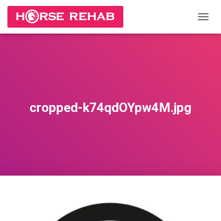
П
Е
Р
Е
К
Л
Ю
Ч
И
cropped-k74qdOYpw4M.jpg
Т
Ь
Н
А
В
И
Г
А
Ц
И
Ю