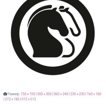
Размер:
150 × 150
|
300 × 300
|
360 × 240
|
230 × 230
|
160 × 160
|
272 × 182
|
512 × 512