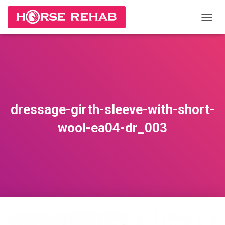
П
Е
Р
Е
К
Л
Ю
Ч
И
dressage-girth-sleeve-with-short-
Т
Ь
wool-ea04-dr_003
Н
А
В
И
Г
А
Ц
И
Ю