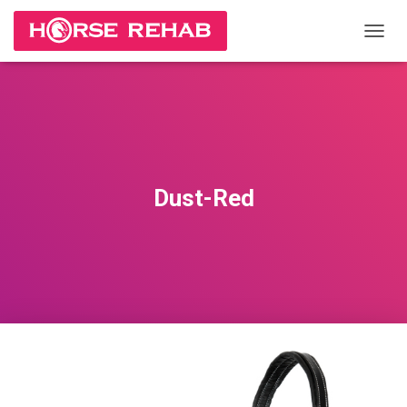
П
Е
Р
Е
К
Л
Ю
Ч
И
Dust-Red
Т
Ь
Н
А
В
И
Г
А
Ц
И
Ю