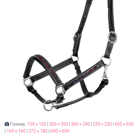
Размер:
150 × 150
|
300 × 300
|
360 × 240
|
230 × 230
|
600 × 600
|
160 × 160
|
272 × 182
|
600 × 600