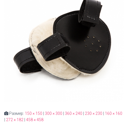
Размер:
150 × 150
|
300 × 300
|
360 × 240
|
230 × 230
|
160 × 160
|
272 × 182
|
458 × 458