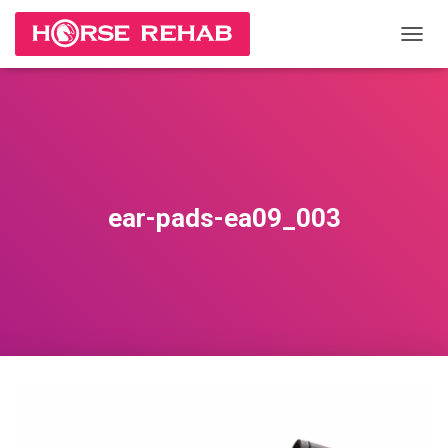
П
Е
Р
Е
К
Л
Ю
Ч
И
ear-pads-ea09_003
Т
Ь
Н
А
В
И
Г
А
Ц
И
Ю