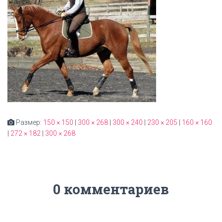
Размер:
150 × 150
|
300 × 268
|
300 × 240
|
230 × 205
|
160 × 160
|
272 × 182
|
300 × 268
0 комментариев