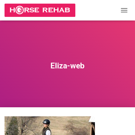
П
Е
Р
Е
К
Л
Ю
Ч
И
Eliza-web
Т
Ь
Н
А
В
И
Г
А
Ц
И
Ю