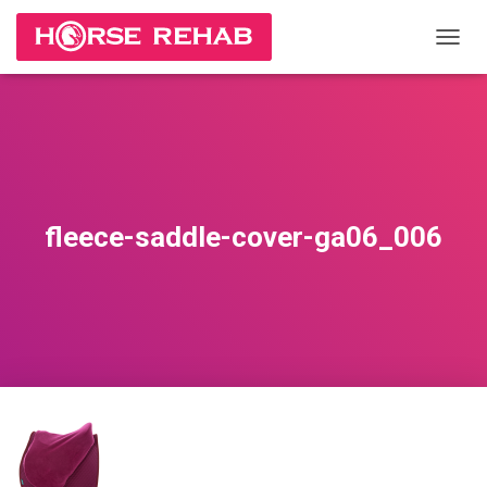
П
Е
Р
Е
К
Л
Ю
Ч
И
fleece-saddle-cover-ga06_006
Т
Ь
Н
А
В
И
Г
А
Ц
И
Ю