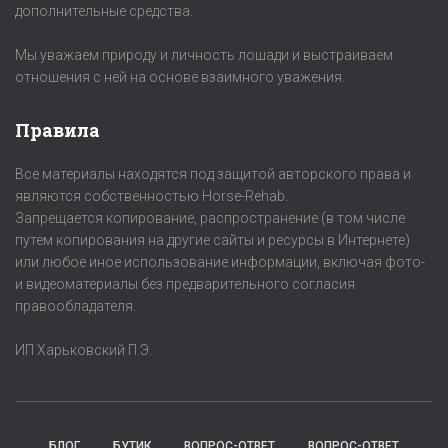
дополнительные средства.
Мы уважаем природу и личность лошади и выстраиваем
отношения с ней на основе взаимного уважения.
Правила
Все материалы находятся под защитой авторского права и
являются собственностью Horse-Rehab.
Запрещается копирование, распространение (в том числе
путем копирования на другие сайты и ресурсы в Интернете)
или любое иное использование информации, включая фото-
и видеоматериалы без предварительного согласия
правообладателя.
ИП Харьковский П.Э.
БЛОГ
БУТИК
ВОПРОС-ОТВЕТ
ВОПРОС-ОТВЕТ