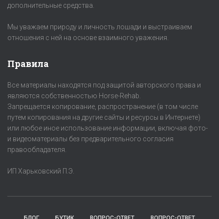
дополнительные средства.
Мы уважаем природу и личность лошади и выстраиваем
отношения с ней на основе взаимного уважения.
Правила
Все материалы находятся под защитой авторского права и
являются собственностью Horse-Rehab.
Запрещается копирование, распространение (в том числе
путем копирования на другие сайты и ресурсы в Интернете)
или любое иное использование информации, включая фото-
и видеоматериалы без предварительного согласия
правообладателя.
ИП Харьковский П.Э.
БЛОГ
БУТИК
ВОПРОС-ОТВЕТ
ВОПРОС-ОТВЕТ