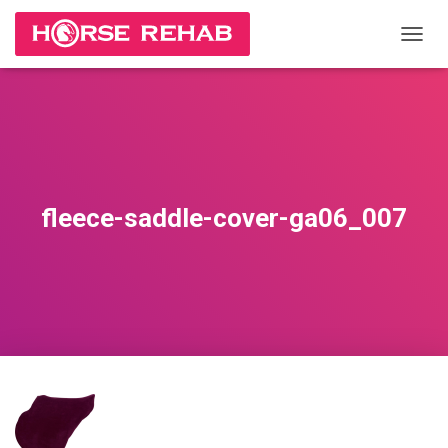
П
Е
Р
Е
К
Л
Ю
Ч
И
fleece-saddle-cover-ga06_007
Т
Ь
Н
А
В
И
Г
А
Ц
И
Ю