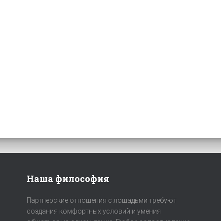
Наша философия
Партнерские отношения с лошадьми требуют
создания комфортных условий и умения