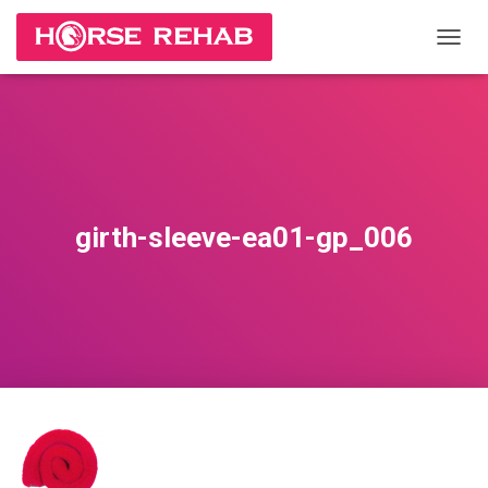
П
Е
Р
Е
К
Л
Ю
Ч
И
girth-sleeve-ea01-gp_006
Т
Ь
Н
А
В
И
Г
А
Ц
И
Ю