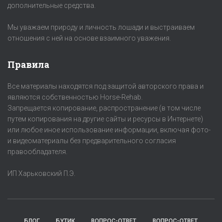
дополнительные средства.
Мы уважаем природу и личность лошади и выстраиваем
отношения с ней на основе взаимного уважения.
Правила
Все материалы находятся под защитой авторского права и
являются собственностью Horse-Rehab.
Запрещается копирование, распространение (в том числе
путем копирования на другие сайты и ресурсы в Интернете)
или любое иное использование информации, включая фото-
и видеоматериалы без предварительного согласия
правообладателя.
ИП Харьковский П.Э.
БЛОГ
БУТИК
ВОПРОС-ОТВЕТ
ВОПРОС-ОТВЕТ