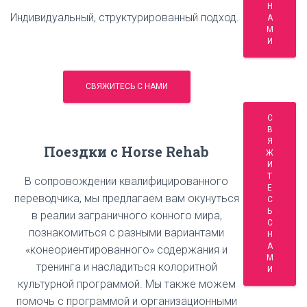
Н
Индивидуальный, структурированный подход.
А
М
И
СВЯЖИТЕСЬ С НАМИ
С
В
Я
Поездки с Horse Rehab
Ж
И
Т
В сопровождении квалифицированного
Е
переводчика, мы предлагаем вам окунуться
С
Ь
в реалии заграничного конного мира,
С
познакомиться с разными вариантами
Н
А
«конеориентированного» содержания и
М
тренинга и насладиться колоритной
И
культурной программой. Мы также можем
помочь с программой и организационными