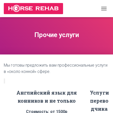
П
Е
Р
Е
К
Прочие услуги
Л
Ю
Ч
И
Т
Ь
Мы готовы предложить вам профессиональные услуги
Н
А
в «около конной» сфере.
В
И
Г
А
Английский язык для
Услуги
Ц
И
конников и не только
перево
Ю
дчика
Стоимость: от 1500р