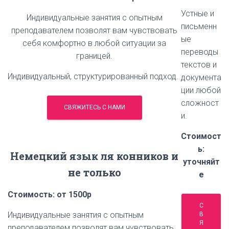
Устные и
Индивидуальные занятия с опытным
письменн
преподавателем позволят вам чувствовать
ые
себя комфортно в любой ситуации за
переводы
границей.
текстов и
Индивидуальный, структурированный подход.
документа
ции любой
сложност
СВЯЖИТЕСЬ С НАМИ
и.
Стоимост
ь:
Немецкий язык ля конников и
уточняйт
не только
е
Стоимость: от 1500р
С
Индивидуальные занятия с опытным
В
Я
преподавателем позволят вам чувствовать