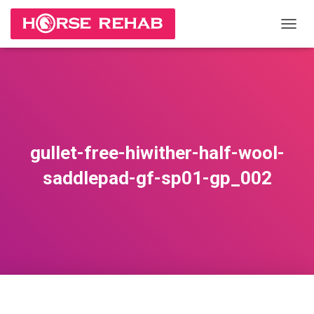
П
Е
Р
Е
К
Л
Ю
Ч
И
gullet-free-hiwither-half-wool-
Т
Ь
saddlepad-gf-sp01-gp_002
Н
А
В
И
Г
А
Ц
И
Ю