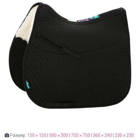
Размер:
150 × 150
|
300 × 300
|
750 × 750
|
360 × 240
|
230 × 230