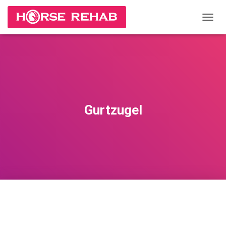
П
Е
Р
Е
К
Л
Ю
Ч
И
Gurtzugel
Т
Ь
Н
А
В
И
Г
А
Ц
И
Ю