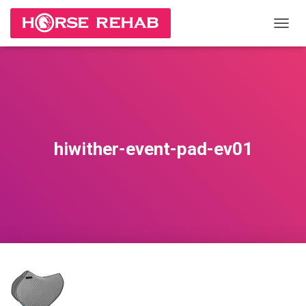
П
Е
Р
Е
К
Л
Ю
Ч
И
hiwither-event-pad-ev01
Т
Ь
Н
А
В
И
Г
А
Ц
И
Ю