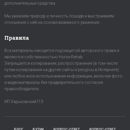
дополнительные средства.
Мы уважаем природу и личность лошади и выстраиваем
отношения с ней на основе взаимного уважения.
Правила
Все материалы находятся под защитой авторского права и
являются собственностью Horse-Rehab.
Запрещается копирование, распространение (в том числе
путем копирования на другие сайты и ресурсы в Интернете)
или любое иное использование информации, включая фото-
и видеоматериалы без предварительного согласия
правообладателя.
ИП Харьковский П.Э.
БЛОГ
БУТИК
ВОПРОС-ОТВЕТ
ВОПРОС-ОТВЕТ