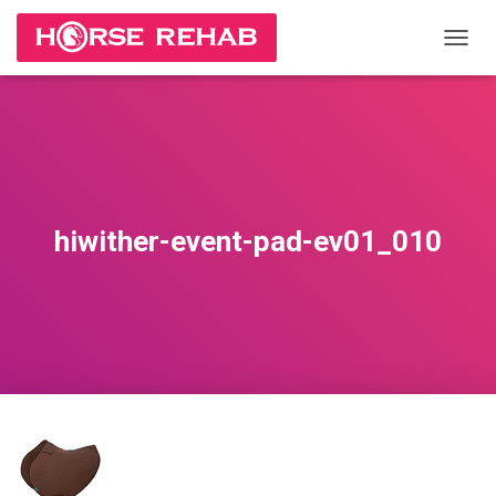
П
Е
Р
Е
К
Л
Ю
Ч
И
hiwither-event-pad-ev01_010
Т
Ь
Н
А
В
И
Г
А
Ц
И
Ю