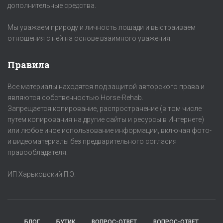
дополнительные средства.
Мы уважаем природу и личность лошади и выстраиваем
отношения с ней на основе взаимного уважения.
Правила
Все материалы находятся под защитой авторского права и
являются собственностью Horse-Rehab.
Запрещается копирование, распространение (в том числе
путем копирования на другие сайты и ресурсы в Интернете)
или любое иное использование информации, включая фото-
и видеоматериалы без предварительного согласия
правообладателя.
ИП Харьковский П.Э.
БЛОГ
БУТИК
ВОПРОС-ОТВЕТ
ВОПРОС-ОТВЕТ