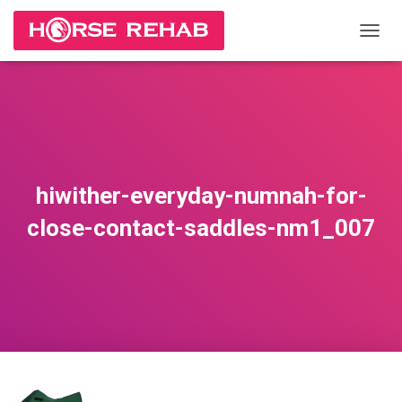
П
Е
Р
Е
К
Л
Ю
Ч
И
hiwither-everyday-numnah-for-
Т
Ь
close-contact-saddles-nm1_007
Н
А
В
И
Г
А
Ц
И
Ю