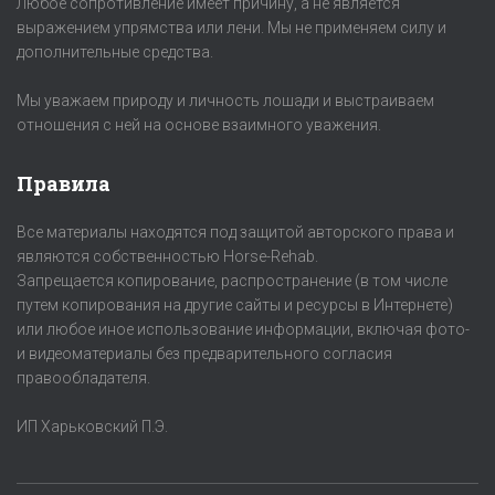
Любое сопротивление имеет причину, а не является
выражением упрямства или лени. Мы не применяем силу и
дополнительные средства.
Мы уважаем природу и личность лошади и выстраиваем
отношения с ней на основе взаимного уважения.
Правила
Все материалы находятся под защитой авторского права и
являются собственностью Horse-Rehab.
Запрещается копирование, распространение (в том числе
путем копирования на другие сайты и ресурсы в Интернете)
или любое иное использование информации, включая фото-
и видеоматериалы без предварительного согласия
правообладателя.
ИП Харьковский П.Э.