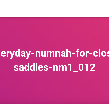
veryday-numnah-for-clo
saddles-nm1_012