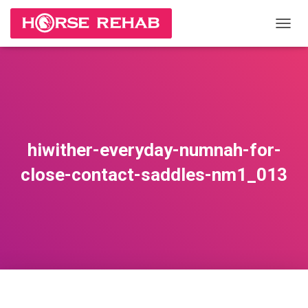
П
Е
Р
Е
К
Л
Ю
Ч
И
hiwither-everyday-numnah-for-
Т
Ь
close-contact-saddles-nm1_013
Н
А
В
И
Г
А
Ц
И
Ю