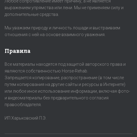
Любое сопротивление имеет причину, а не является
выражением упрямства или лени. Мы не применяем силу и
дополнительные средства.
Мы уважаем природу и личность лошади и выстраиваем
отношения с ней на основе взаимного уважения.
Правила
Все материалы находятся под защитой авторского права и
являются собственностью Horse-Rehab.
Запрещается копирование, распространение (в том числе
путем копирования на другие сайты и ресурсы в Интернете)
или любое иное использование информации, включая фото-
и видеоматериалы без предварительного согласия
правообладателя.
ИП Харьковский П.Э.