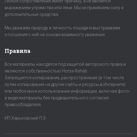
Любое сопротивление имеет причину, а не является
выражением упрямства или лени. Мы не применяем силу и
дополнительные средства.
Мы уважаем природу и личность лошади и выстраиваем
отношения с ней на основе взаимного уважения.
Правила
Все материалы находятся под защитой авторского права и
являются собственностью Horse-Rehab.
Запрещается копирование, распространение (в том числе
путем копирования на другие сайты и ресурсы в Интернете)
или любое иное использование информации, включая фото-
и видеоматериалы без предварительного согласия
правообладателя.
ИП Харьковский П.Э.