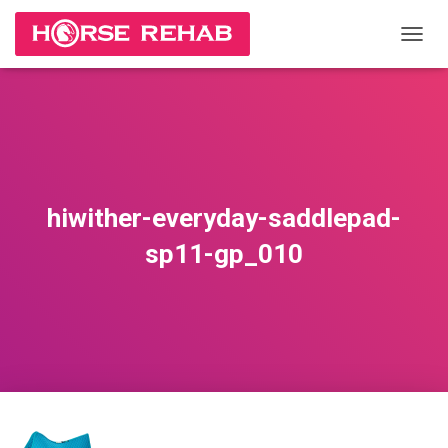
П
Е
Р
Е
К
Л
Ю
Ч
И
hiwither-everyday-saddlepad-
Т
Ь
sp11-gp_010
Н
А
В
И
Г
А
Ц
И
Ю