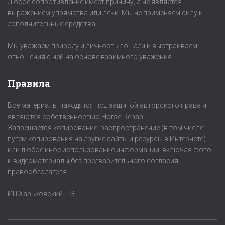
Любое сопротивление имеет причину, а не является
выражением упрямства или лени. Мы не применяем силу и
дополнительные средства.
Мы уважаем природу и личность лошади и выстраиваем
отношения с ней на основе взаимного уважения.
Правила
Все материалы находятся под защитой авторского права и
являются собственностью Horse-Rehab.
Запрещается копирование, распространение (в том числе
путем копирования на другие сайты и ресурсы в Интернете)
или любое иное использование информации, включая фото-
и видеоматериалы без предварительного согласия
правообладателя.
ИП Харьковский П.Э.