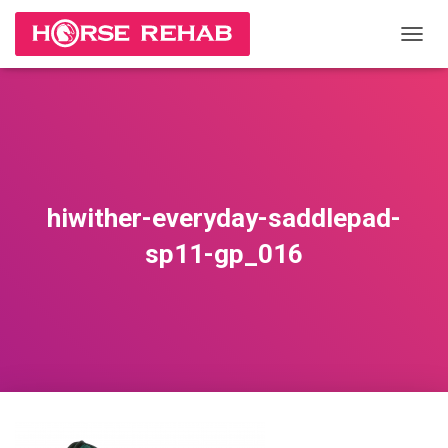
П
Е
Р
Е
К
Л
Ю
Ч
И
hiwither-everyday-saddlepad-
Т
Ь
sp11-gp_016
Н
А
В
И
Г
А
Ц
И
Ю