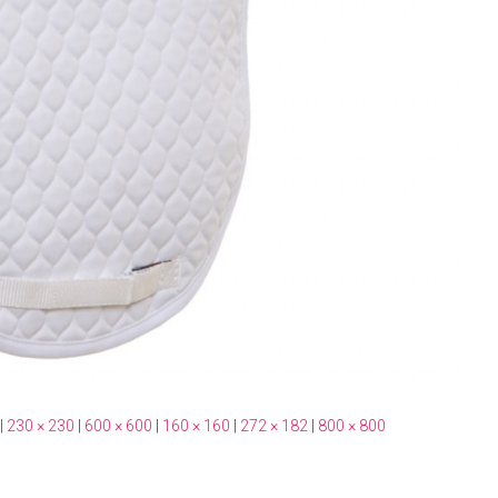
|
230 × 230
|
600 × 600
|
160 × 160
|
272 × 182
|
800 × 800