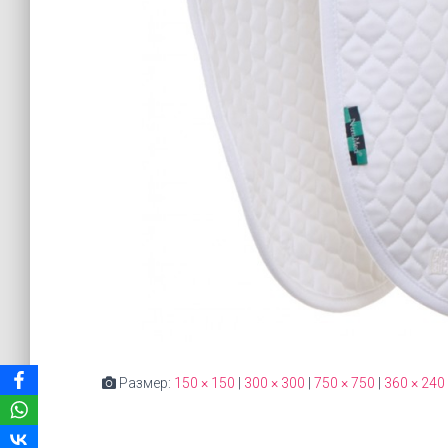
Размер:
150 × 150
|
300 × 300
|
750 × 750
|
360 × 240