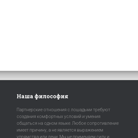
Наша философия
Партнерские отношения с лошадьми требуют
создания комфортных условий и умения
общаться на одном языке. Любое сопротивление
имеет причину, а не является выражением
упрямства или лени. Мы не применяем силу и