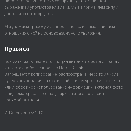
Любое сопротивление имеет причину, а не является
выражением упрямства или лени. Мы не применяем силу и
дополнительные средства.
Мы уважаем природу и личность лошади и выстраиваем
отношения с ней на основе взаимного уважения.
Правила
Все материалы находятся под защитой авторского права и
являются собственностью Horse-Rehab.
Запрещается копирование, распространение (в том числе
путем копирования на другие сайты и ресурсы в Интернете)
или любое иное использование информации, включая фото-
и видеоматериалы без предварительного согласия
правообладателя.
ИП Харьковский П.Э.