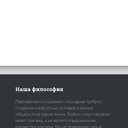
Наша философия
Партнерские отношения с лошадьми требуют
создания комфортных условий и умения
общаться на одном языке. Любое сопротивление
имеет причину, а не является выражением
упрямства или лени. Мы не применяем силу и