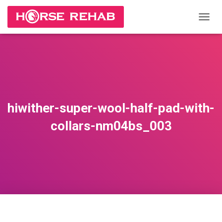
П
Е
Р
Е
К
Л
Ю
Ч
И
hiwither-super-wool-half-pad-with-
Т
Ь
collars-nm04bs_003
Н
А
В
И
Г
А
Ц
И
Ю