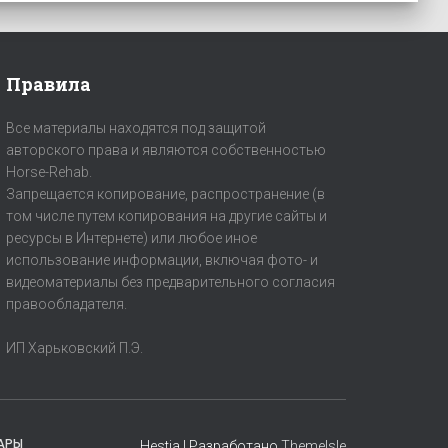
Правила
Все материалы находятся под защитой
авторского права и являются собственностью
Horse-Rehab.
Запрещается копирование, распространение (в
том числе путем копирования на другие сайты и
ресурсы в Интернете) или любое иное
использование информации, включая фото- и
видеоматериалы без предварительного согласия
правообладателя.
ИП Харьковский П.Э.
АРЫ
Hestia | Разработано
ThemeIsle