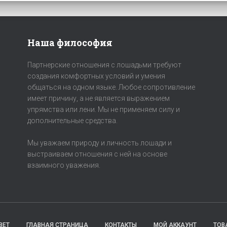
Наша философия
Партнерские отношения с лошадьми требуют
создания комфортных условий и умения
общаться на одном языке. Любое сопротивление
имеет причину, а не является выражением
упрямства или лени. Мы не применяем силу и
дополнительные средства.
Мы уважаем природу и личность лошади и
выстраиваем отношения с ней на основе
взаимного уважения.
ВЕТ
ГЛАВНАЯ СТРАНИЦА
КОНТАКТЫ
МОЙ АККАУНТ
ТОВ