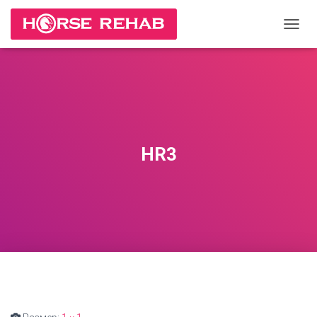
П
Е
Р
Е
К
Л
Ю
Ч
И
HR3
Т
Ь
Н
А
В
И
Г
А
Ц
И
Ю