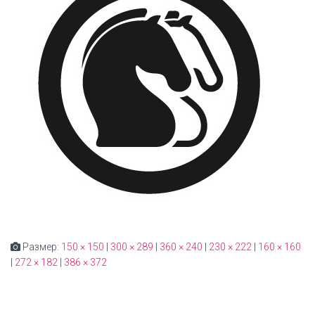
Размер:
150 × 150
|
300 × 289
|
360 × 240
|
230 × 222
|
160 × 160
|
272 × 182
|
386 × 372