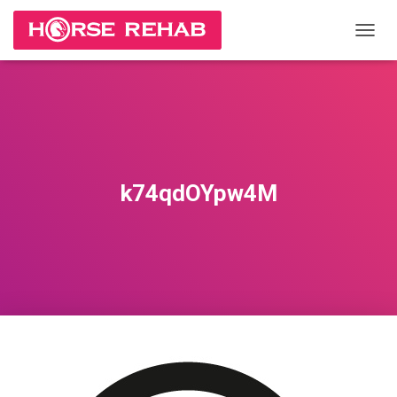
П
Е
Р
Е
К
Л
Ю
Ч
И
k74qdOYpw4M
Т
Ь
Н
А
В
И
Г
А
Ц
И
Ю