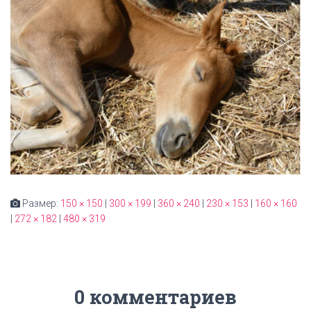
Размер:
150 × 150
|
300 × 199
|
360 × 240
|
230 × 153
|
160 × 160
|
272 × 182
|
480 × 319
0 комментариев