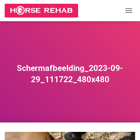
П
Е
Р
Е
К
Л
Ю
Ч
И
Schermafbeelding_2023-09-
Т
Ь
29_111722_480x480
Н
А
В
И
Г
А
Ц
И
Ю