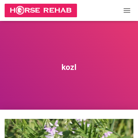
П
Е
Р
Е
К
Л
Ю
Ч
И
kozl
Т
Ь
Н
А
В
И
Г
А
Ц
И
Ю