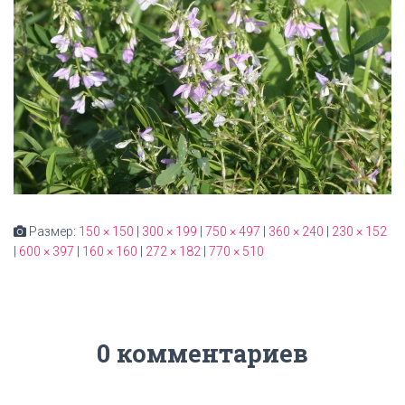
Размер:
150 × 150
|
300 × 199
|
750 × 497
|
360 × 240
|
230 × 152
|
600 × 397
|
160 × 160
|
272 × 182
|
770 × 510
0 комментариев