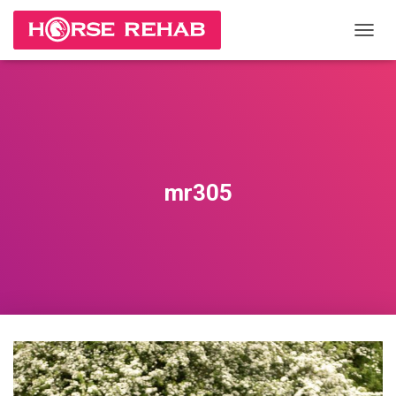
П
Е
Р
Е
К
Л
Ю
Ч
И
mr305
Т
Ь
Н
А
В
И
Г
А
Ц
И
Ю