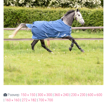
Размер:
150 × 150
|
300 × 300
|
360 × 240
|
230 × 230
|
600 × 600
|
160 × 160
|
272 × 182
|
700 × 700