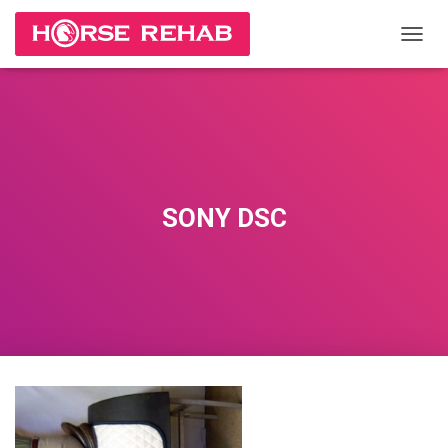
П
Е
Р
Е
К
Л
Ю
Ч
И
SONY DSC
Т
Ь
Н
А
В
И
Г
А
Ц
И
Ю