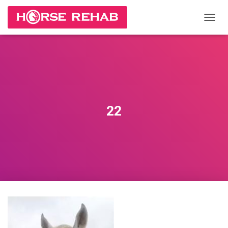
П
Е
Р
Е
К
Л
Ю
Ч
И
22
Т
Ь
Н
А
В
И
Г
А
Ц
И
Ю