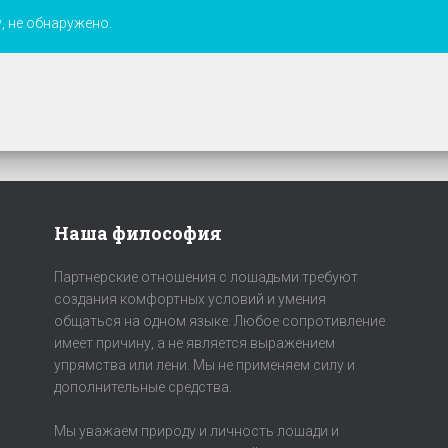
, не обнаружено.
Наша философия
Партнерские отношения с лошадьми требуют
создания комфортных условий и умения
общаться на одном языке. Любое сопротивление
имеет причину, а не является выражением
упрямства или лени. Мы не применяем силу и
дополнительные средства.
Мы уважаем природу и личность лошади и