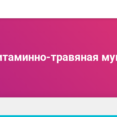
итаминно-травяная му