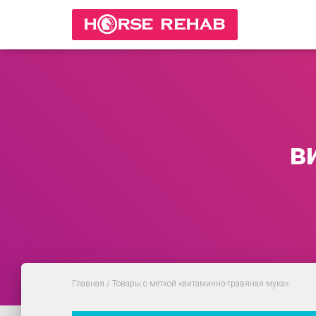
в
Главная
/ Товары с меткой «витаминно-травяная мука»