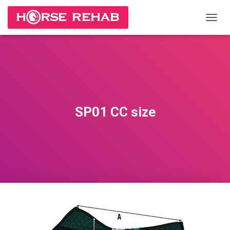
П
Е
Р
Е
К
Л
Ю
Ч
И
SP01 CC size
Т
Ь
Н
А
В
И
Г
А
Ц
И
Ю