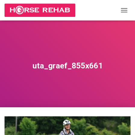
П
Е
Р
Е
К
Л
Ю
Ч
И
uta_graef_855x661
Т
Ь
Н
А
В
И
Г
А
Ц
И
Ю