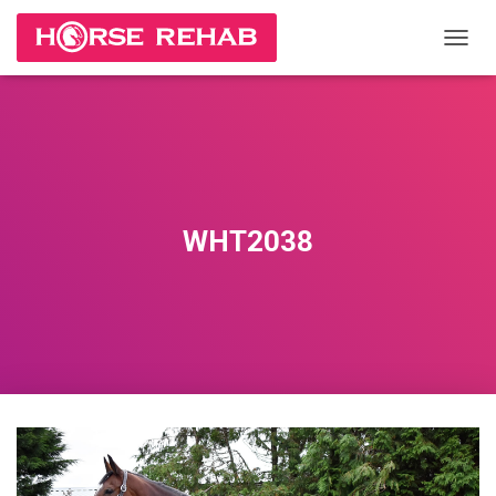
П
Е
Р
Е
К
Л
Ю
Ч
И
WHT2038
Т
Ь
Н
А
В
И
Г
А
Ц
И
Ю