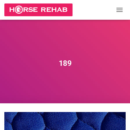
П
Е
Р
Е
К
Л
Ю
Ч
И
189
Т
Ь
Н
А
В
И
Г
А
Ц
И
Ю