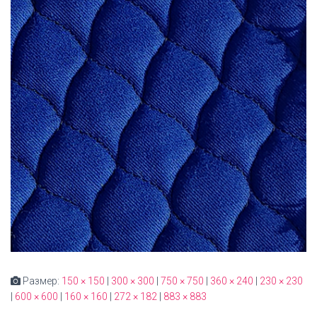
Размер:
150 × 150
|
300 × 300
|
750 × 750
|
360 × 240
|
230 × 230
|
600 × 600
|
160 × 160
|
272 × 182
|
883 × 883