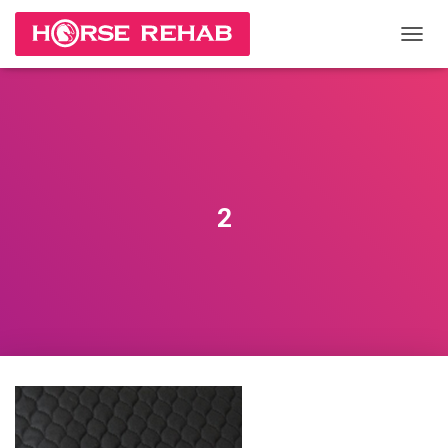
П
Е
Р
Е
К
Л
Ю
Ч
И
2
Т
Ь
Н
А
В
И
Г
А
Ц
И
Ю